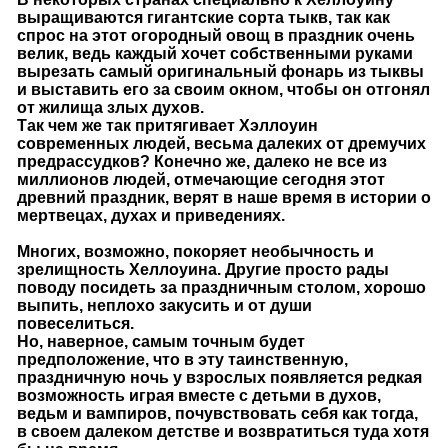
выращиваются гигантские сорта тыкв, так как
спрос на этот огородный овощ в праздник очень
велик, ведь каждый хочет собственными руками
вырезать самый оригинальный фонарь из тыквы
и выставить его за своим окном, чтобы он отгонял
от жилища злых духов.
Так чем же так притягивает Хэллоуин
современных людей, весьма далеких от дремучих
предрассудков? Конечно же, далеко не все из
миллионов людей, отмечающие сегодня этот
древний праздник, верят в наше время в истории о
мертвецах, духах и приведениях.
Многих, возможно, покоряет необычность и
зрелищность Хеллоуина. Другие просто рады
поводу посидеть за праздничным столом, хорошо
выпить, неплохо закусить и от души
повеселиться.
Но, наверное, самым точным будет
предположение, что в эту таинственную,
праздничную ночь у взрослых появляется редкая
возможность играя вместе с детьми в духов,
ведьм и вампиров, почувствовать себя как тогда,
в своем далеком детстве и возвратиться туда хотя