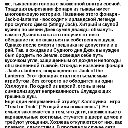
же, тыквенная голова с зажженной внутри свечой.
Традиция вырезания фонаря из тыквы имеет
многовековую историю. Название этого фонаря -
Jack-o-lanterns - восходит к ирландской легенде
про скупого Джека (Stingy Jack). Хитрый и скупой
кузнец по имени Джек сумел дважды обмануть
самого Дьявола и за это получил от него
обещание не покушаться на собственную душу.
Однако после смерти грешника не допустили и в
рай. Так, в ожидании Судного дня Джек вынужден
был бродить по Земле, освещая себе путь
кусочком угля, защищенным от дождя и непогоды
обыкновенной тыквой. Отсюда и название фонаря
- Jack-o-lanterns, сокращенно от Jack of the
Lanterns. Этот фонарик стал неотъемлемым
атрибутом, без которого не обходится ни один
Хэллоуин. По одной из версий, огонь в нем
символизирует неприкаянность блуждающих
грешных душ.
Еще один непременный атрибут Хэллоуина - игра
"Treat or Trick" ("Угощай или пожалеешь"). Ее
смысл заключается в том, что дети, наряженные в
карнавальные костюмы, стучатся в двери домов и
требуют угощения. Хозяева откупаются от них, как
правило, сладостями. В противном случае дети