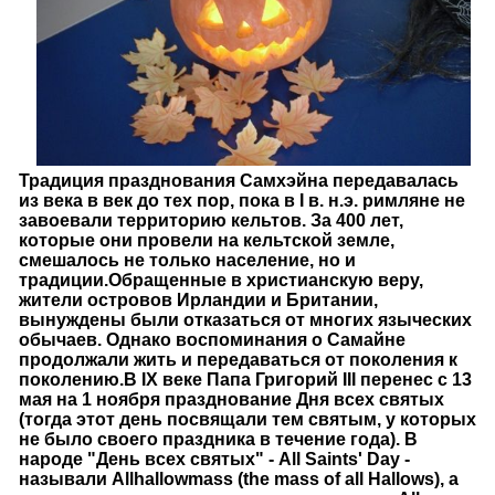
Традиция празднования Самхэйна передавалась
из века в век до тех пор, пока в I в. н.э. римляне не
завоевали территорию кельтов. За 400 лет,
которые они провели на кельтской земле,
смешалось не только население, но и
традиции.
Обращенные в христианскую веру,
жители островов Ирландии и Британии,
вынуждены были отказаться от многих языческих
обычаев. Однако воспоминания о Самайне
продолжали жить и передаваться от поколения к
поколению.
В IX веке Папа Григорий III перенес с 13
мая на 1 ноября празднование Дня всех святых
(тогда этот день посвящали тем святым, у которых
не было своего праздника в течение года). В
народе "День всех святых" - All Saints' Day -
называли Allhallowmass (the mass of all Hallows), а