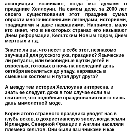
ассоциации возникают, когда мы думаем о
празднике Хеллоуин. На самом деле, за 2000 лет
своего существования этот праздник сумел
обрасти многочисленными легендами, историями,
традициями и даже названиями. Например, мало
кто знает, что в некоторых странах его называют
Днем реформации, Кельтским Новым годом, Днем
мертвых и т.д.
Знаете ли вы, что несет в себе этот, незнакомо
звучащий для русского уха, праздник? Языческие
ли ритуалы, или безобидные шутки детей и
взрослых, готовых в ночь на последний день
октября веселиться до упаду, наряжаясь в
смешные костюмы и пугая друг друга?
А между тем история Хеллоуина интересна, и
знать ее следует, даже в том случае если вы
считаете, что подобные празднования всего лишь
дань мимолетной моде.
Корни этого странного праздника уводят нас в
глубь веков, в дохристианскую эпоху, когда земли
Ирландии, Северной Франции и Англии населяли
племена кельтов.
Они были язычниками и как