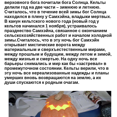
верховного бога почитали бога Солнца. Кельты
делили год на две части – зимнюю и летнюю.
Считалось, что в течение всей зимы бог Солнца
находился в плену у Самхэйна, владыки мертвых.
В канун кельтского нового года (новый год у
кельтов начинался 1 ноября), устраивалось
празднество Самхэйна, связанное с окончанием
сельскохозяйственных работ и началом холодной
зимы.
Считалось, что в эту ночь бог Самхэйн
открывает мистические ворота между
материальным и сверхъестественным мирами,
между прошлым и будущим, между летом и зимой,
между жизнью и смертью. На одну ночь все
барьеры снимались и мир как бы «застревал» в
промежуточном состоянии. Кельты верили, что в
эту ночь все нереализованные надежды и планы
умерших вновь возвращаются на землю, а их
души спускаются к родным очагам.