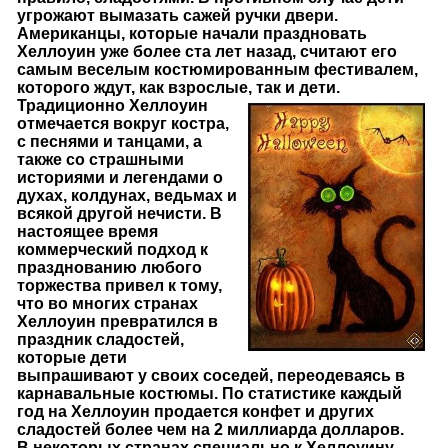
угрожают вымазать сажей ручки двери.
Американцы, которые начали праздновать
Хеллоуин уже более ста лет назад, считают его
самым веселым костюмированным фестивалем,
которого ждут, как взрослые, так и дети.
Традиционно Хеллоуин
отмечается вокруг костра,
с песнями и танцами, а
также со страшными
историями и легендами о
духах, колдунах, ведьмах и
всякой другой нечисти. В
настоящее время
коммерческий подход к
празднованию любого
торжества привел к тому,
что во многих странах
Хеллоуин превратился в
праздник сладостей,
которые дети
выпрашивают у своих соседей, переодеваясь в
карнавальные костюмы. По статистике каждый
год на Хеллоуин продается конфет и других
сладостей более чем на 2 миллиарда долларов.
В некоторых странах специально к Хеллоуину